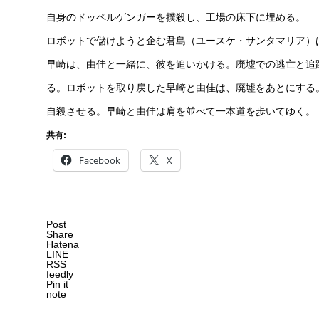
自身のドッペルゲンガーを撲殺し、工場の床下に埋める。
ロボットで儲けようと企む君島（ユースケ・サンタマリア）
早崎は、由佳と一緒に、彼を追いかける。廃墟での逃亡と追
る。ロボットを取り戻した早崎と由佳は、廃墟をあとにする
自殺させる。早崎と由佳は肩を並べて一本道を歩いてゆく。
共有:
Facebook
X
Post
Share
Hatena
LINE
RSS
feedly
Pin it
note