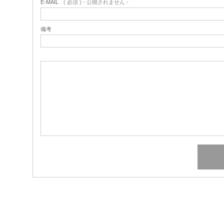
E-MAIL
( 必須 ) - 公開されません -
備考