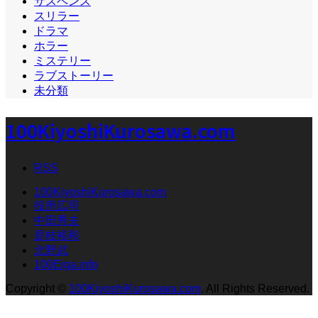
サスペンス
スリラー
ドラマ
ホラー
ミステリー
ラブストーリー
未分類
100KiyoshiKurosawa.com
RSS
100KiyoshiKurosawa.com
役所広司
中田秀夫
是枝裕和
北野武
100Eiga.info
Copyright
©
100KiyoshiKurosawa.com
. All Rights Reserved.